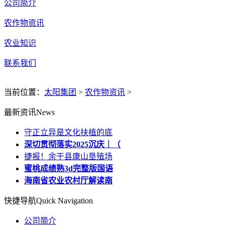
公司简介
农作物资讯
农业知识
联系我们
当前位置：
太阳集团
>
农作物资讯
>
最新资讯
News
守正立异是文化扶植的底
深切贯彻落实2025沉庆｜（
捷报！余干县康山垦殖场
蜜桃成绩熟3d完整版国语
海南省农业农村厅解读南
快捷导航
Quick Navigation
公司简介