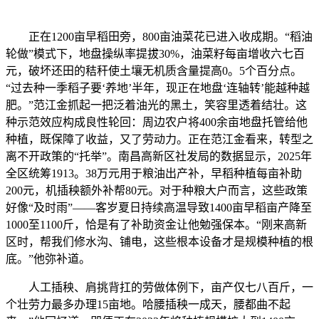
正在1200亩早稻田旁，800亩油菜花已进入收成期。“稻油
轮做”模式下，地盘操纵率提拔30%，油菜籽每亩增收六七百
元，破坏还田的秸秆使土壤无机质含量提高0。5个百分点。
“过去种一季稻子要‘养地’半年，现正在地盘‘连轴转’能越种越
肥。”范江金抓起一把泛着油光的黑土，笑容里透着结壮。这
种示范效应构成良性轮回：周边农户将400余亩地盘托管给他
种植，既保障了收益，又了劳动力。正在范江金看来，转型之
离不开政策的“托举”。南昌高新区社发局的数据显示，2025年
全区统筹1913。38万元用于粮油出产补，早稻种植每亩补助
200元，机插秧额外补帮80元。对于种粮大户而言，这些政策
好像“及时雨”——客岁夏日持续高温导致1400亩早稻亩产降至
1000至1100斤，恰是有了补助资金让他勉强保本。“刚来高新
区时，帮我们修水沟、铺电，这些根本设备才是规模种植的根
底。”他弥补道。
人工插秧、肩挑背扛的劳做体例下，亩产仅七八百斤，一
个壮劳力最多办理15亩地。哈腰插秧一成天，腰都曲不起