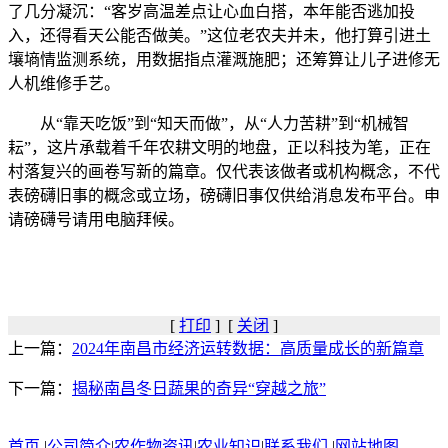
了几分凝沉：“客岁高温差点让心血白搭，本年能否逃加投
入，还得看天公能否做美。”这位老农夫并未，他打算引进土
壤墒情监测系统，用数据指点灌溉施肥；还筹算让儿子进修无
人机维修手艺。
从“靠天吃饭”到“知天而做”，从“人力苦耕”到“机械智
耘”，这片承载着千年农耕文明的地盘，正以科技为笔，正在
村落复兴的画卷写新的篇章。仅代表该做者或机构概念，不代
表磅礴旧事的概念或立场，磅礴旧事仅供给消息发布平台。申
请磅礴号请用电脑拜候。
[
打印
] [
关闭
]
上一篇：
2024年南昌市经济运转数据：高质量成长的新篇章
下一篇：
揭秘南昌冬日蔬果的奇异“穿越之旅”
首页
|
公司简介
|
农作物资讯
|
农业知识
|
联系我们
|
网站地图