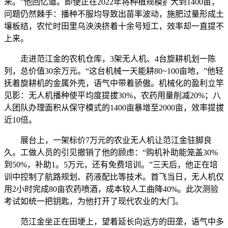
来。”他回忆道。即便正在2022年将种植规模扩大到1400亩，
问题仍然棘手：播种不服均导致出苗率波动，施肥过量形成土
壤板结，农忙时田里乌泱泱挤着十余号短工，效率却一直提不
上来。
走进范江金的农机仓库，3架无人机、4台旋耕机划一陈
列，总价值30余万元。“这台机械一天能耕80~100亩地，”他轻
抚着旋耕机的金属外壳，语气中带着骄傲。机械化的盈利立竿
见影：无人机播种使平均度提拔30%，农药用量削减20%；八
人团队办理面积从保守模式的1400亩暴增至2000亩，效率提拔
近10倍。
展台上，一架标价7万元的农业无人机让范江金驻脚良
久。工做人员的引见撤销了他的顾虑：“购机补助能笼盖30%
到50%，补助1。5万元，还有免费培训。”三天后，他正在培
训中控制了航路规划、药液配比等技术。首飞当日，无人机仅
用2小时完成80亩农药喷酒，成本较人工曲降40%。此次测验
考试如统一把钥匙，为他打开了现代农业的大门。
范江金坐正在田埂上，望着延长向远方的田垄，语气中多