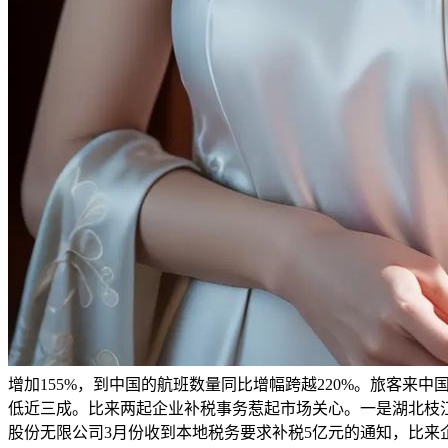
增加155%，到中国的航班数量同比增幅跨越220%。旅客
低近三成。比来两起企业补税事务惹起市场关心。一是湖北枝江酒
股份无限公司3月份收到本地税务要求补税5亿元的通知，比