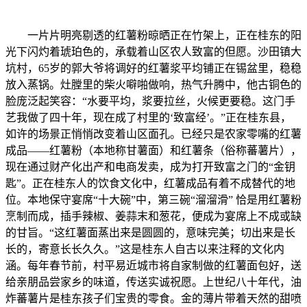
一片片明亮剔透的红薯粉晾晒正在竹架上，正在桂东的阳
光下闪灼着琥珀色的，承载着山区农人致富的但愿。沙田镇大
坑村，65岁的郭大爷将调好的红薯浆平均铺正在锡盆里，稳稳
放入蒸锅。灶膛里的柴火噼啪做响，热气升腾中，他古铜色的
脸庞泛起笑容：“水要平均，浆要拉丝，火候更要稳。这门手
艺我做了四十年，现在成了村里的‘致富经’。”正在桂东县，
如许的场景正悄悄改变着山区面孔。已经只是农家零嘴的红薯
成品——红薯粉（本地称甘薯面）和红薯条（俗称蕃薯片），
现在通过财产化出产和电商发卖，成为打开致富之门的“金钥
匙”。正在桂东人的饮食文化中，红薯成品有着不成替代的地
位。本地保守宴席“十大碗”中，第三碗“溜溜滑” 恰是用红薯粉
烹制而成，插手辣椒、姜蒜末和葱花，便成为宴席上不成或缺
的甘旨。“这红薯面蒸出来是圆圆的，意味完美；切出来是长
长的，寄意长长久久。”这是桂东人自古以来注释的文化内
涵。每年春节前，村平易近城市将自家制做的红薯面包好，送
给亲朋品尝家乡的味道，传送实诚祝愿。上世纪八十年代，油
炸蕃薯片是桂东孩子们宝贵的零食。金的薄片带着天然的甜喷