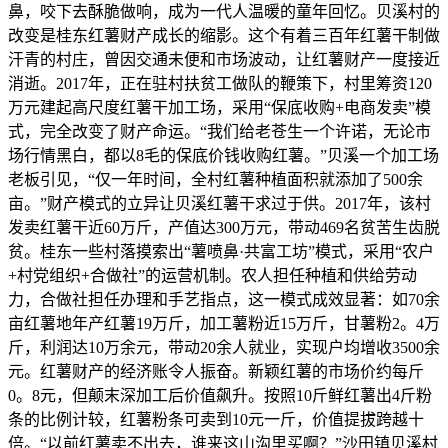
鼻，咬下去酥脆做响，成为一代人温暖的童年回忆。贝溪村的
改变是桂东红薯财产成长的缩影。这个有着三百年红薯干制做
汗青的村庄，曾因交通未便和市场波动，让红薯财产一度接近
消逝。2017年，正在驻村扶贫工做队的鞭策下，村里筹资120
万元建起高尺度红薯干加工场，采用“保底收购+电商发卖”模
式，完全改变了财产命运。“我们给老苍生一个许诺，无论市
场行情黑白，都以8毛的保底价钱收购红薯。”贝溪一个加工场
老板引见，“仅一年时间，全村红薯种植面积就添加了500余
亩。”财产模式的立异让贝溪红薯干求过于供。2017年，该村
发卖红薯干近60万斤，产值达300万元，带动469名贫苦生齿脱
贫。桂东一些村落摸索出“薯喷鼻·共富工坊”模式，采用“农户
+村党组织+合做社”的运营机制。农人担任种植和供给劳动
力，合做社担任办理和手艺指点，这一模式成效显著：如70余
亩红薯地年产红薯19万斤，加工薯粉近15万斤，甘薯粉2。4万
斤，利润达10万余元，带动20余人就业，实现户均增收3500余
元。红薯财产的经济账令人振奋。新颖红薯的市场价约每斤
0。8元，但颠末深加工后价值飙升。按照10斤鲜红薯出4斤粉
条的比例计较，红薯粉条可卖到10元一斤，价值提拔跨越十
倍。“以前红薯卖不出去，谁来这山沟里买啊？”沙田镇贝溪村