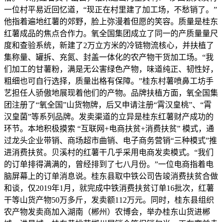
一位村平易近回忆道，“现正在村里建了加工场，不愁销了。”
他指着遍地红薯的郊野，脸上弥漫着但愿的笑容。质量是桂东
红薯成品的焦点合作力。氧全国集团成立了同一的产质量量尺
度和查验系统，新建了2万立方米的冷链物流核心，并扶植了
集称量、罐拆、充氮、封盖一体化的农产物干货加工场。“我
们加工的甘薯粉，满是无公害绿色产物，味道纯正、韧性好，
粗细也可自行选择，质量出格有保障。”桂东村薯喷鼻工坊手
艺担任人骄傲地展现着他们的产物。品牌扶植方面，氧全国集
团注册了“氧全国”山货物牌，后又申请注册“霄汉皇桃”、“霄
汉皇菌”等系列品牌。发卖渠道的立异是桂东红薯财产成功的
环节。本地积极摸索 “互联网+电商扶贫+消费扶贫” 模式，通
过龙头企业带销、商场超市曲销、电子商务营销“三种模式”推
进消费扶贫。贝溪村的红薯干几乎采用电商发卖模式。“我们
的订单排得满满的，曾经排到了七八月份。”一位电商指着电
脑屏幕上的订单消息说。桂东县取中铁公司告竣消费扶贫合做
和谈，仅2019年1月，就完成中铁消费扶贫订单16批次，红薯
干等山货产物50万多斤，发卖额112万元。同时，桂东县组织
农产物发卖商加入湖南（郴州）农博会，举办桂东山货进郴