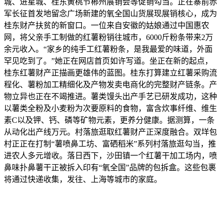
城、进星城、桂东黄桃节郴州展销会等促销勾当。正在寨前赤
军长征首发地留念广场新建的氧全国山货展现展销核心，成为
桂东财产扶贫的新窗口。一位来自安徽的姑娘通过中国惠农
网，将父亲手工制做的红薯粉销往城市，6000斤粉条带来2万
余元收入。“家乡的纯手工红薯粉条，是我最爱的味道，外面
罕见吃到了。”她正在网店首页如许写道。坐正在新的起点，
桂东红薯财产正描画更雄伟的蓝图。桂东打算建立红薯采购流
程化、薯粉加工精细化及产物发卖电商化的完整财产链条。产
物立异也正在不竭推进。薯类馒头出产手艺已研发成功，这种
以薯类全粉及小麦粉为次要原料的食物，富含炊事纤维、维生
素C以及钾、钙、磷等矿物元素，更养分健康。据测算，一条
从动化出产线万元。村落旅逛取红薯财产正深度融合。双垟包
村正正在打制“薯喷鼻工坊、富硒稻米”系列村落旅逛勾当，推
进农人多元增收。落日西下，沙田镇一个红薯干加工场内，喷
鼻味扑鼻薯干正被拆入印有“氧全国”品牌的包拆盒。这些包裹
将通过快递收集，发往、上海等城市的家庭。