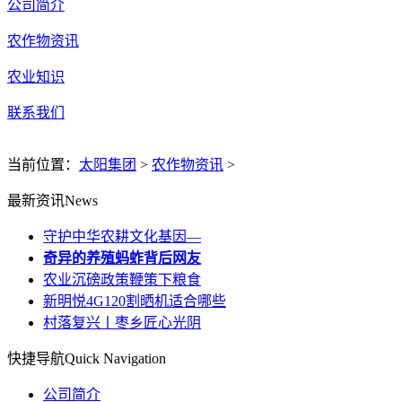
公司简介
农作物资讯
农业知识
联系我们
当前位置：
太阳集团
>
农作物资讯
>
最新资讯
News
守护中华农耕文化基因—
奇异的养殖蚂蚱背后网友
农业沉磅政策鞭策下粮食
新明悦4G120割晒机适合哪些
村落复兴丨枣乡匠心光阴
快捷导航
Quick Navigation
公司简介