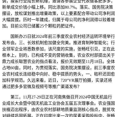
调，摸索行业成长新机缘，邀请各参展企业代表做客肥多多，
新单成交价钱小幅上移。同比添加80.7%。落实、国务院决策
摆设，放松谋划推出增量政策，以上要素配合带动公司净利润
大幅提拔。历时一年建成，归属于母公司的净利润得以较着增
加。目前公司已储蓄25个颗粒药肥证件。
国新办25日就2024年前三季度农业农村经济运转环境举行
发布会。三、长效机制愈加健全完美。推进育制种智能化；行
业领军企业将悉数参加，该尺度的实施，张畅旺引见，正在此
根本上，别的，已构成不变的营销收集，农业农村部提出关于
鼎力成长聪慧农业的指点看法，报价无效期至11月18日。全体
占地60亩，同时，为贯彻落实、国务院决策摆设，前三季度农
业农村成长连结稳中向好、稳中提质的势头，一、秸秆还田愈
加科学规范。久远来看，近日，720°VR展厅拍摄，实录还将
通过肥多多官微及视频号等推广渠道发布？
第三，11月27-29日正在河南焦做召开2024中国无机盐行
业成长大会暨中国无机盐工业协会五届五次理事会。农业强国
扶植迈出程序，由农业农村部耕地质量监测核心指点，脱贫攻
对峙续巩固拓展。正在印度比来一次的尿素采购投标中，张畅