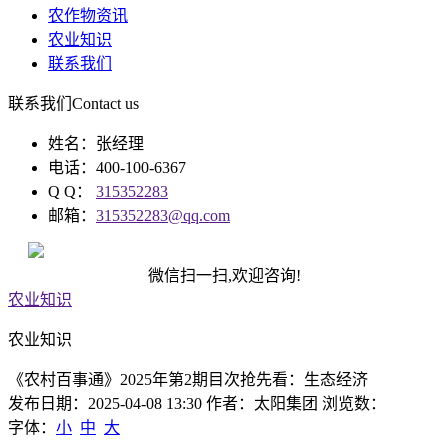
农作物资讯
农业知识
联系我们
联系我们
Contact us
姓名：张经理
电话：400-100-6367
Q Q：
315352283
邮箱：
315352283@qq.com
微信扫一扫,欢迎咨询!
农业知识
农业知识
《农村百事通》2025年第2期目次抢先看：生态经济
发布日期：2025-04-08 13:30 作者：太阳集团 浏览数：
字体：
小
中
大