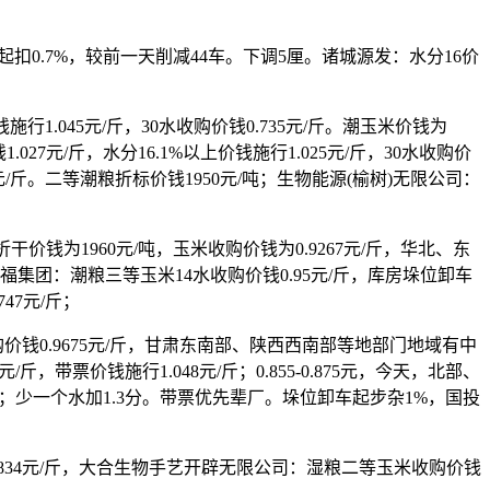
斤；起扣0.7%，较前一天削减44车。下调5厘。诸城源发：水分16价
045元/斤，30水收购价钱0.735元/斤。潮玉米价钱为
.027元/斤，水分16.1%以上价钱施行1.025元/斤，30水收购价
94元/斤。二等潮粮折标价钱1950元/吨；生物能源(榆树)无限公司：
钱为1960元/吨，玉米收购价钱为0.9267元/斤，华北、东
集团：潮粮三等玉米14水收购价钱0.95元/斤，库房垛位卸车
47元/斤；
水收购价钱0.9675元/斤，甘肃东南部、陕西西南部等地部门地域有中
斤，带票价钱施行1.048元/斤；0.855-0.875元，今天，北部、
/斤；少一个水加1.3分。带票优先辈厂。垛位卸车起步杂1%，国投
834元/斤，大合生物手艺开辟无限公司：湿粮二等玉米收购价钱