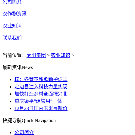
公司简介
农作物资讯
农业知识
联系我们
当前位置：
太阳集团
>
农业知识
>
最新资讯
News
梓：冬管不断歇勤护促丰
定边县注入科技力量实现
加快打造乡村全面振兴北
重庆梁平“建管用”一体
12月23日国内玉米最新价
快捷导航
Quick Navigation
公司简介