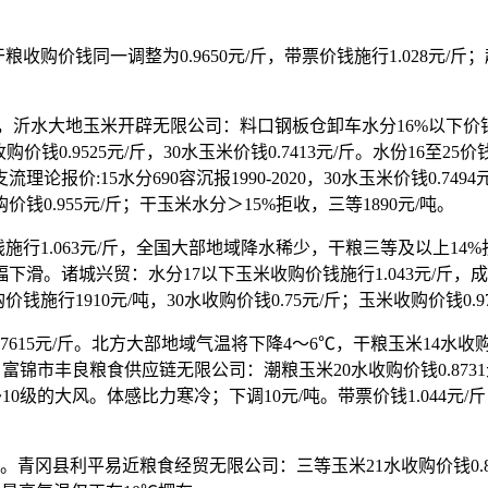
干粮收购价钱同一调整为0.9650元/斤，带票价钱施行1.028元/
水大地玉米开辟无限公司：料口钢板仓卸车水分16%以下价钱施行1.
0.9525元/斤，30水玉米价钱0.7413元/斤。水份16至25价钱1
理论报价:15水分690容沉报1990-2020，30水玉米价钱0.74
价钱0.955元/斤；干玉米水分＞15%拒收，三等1890元/吨。
.063元/斤，全国大部地域降水稀少，干粮三等及以上14%折干价
。诸城兴贸：水分17以下玉米收购价钱施行1.043元/斤，成福
施行1910元/吨，30水收购价钱0.75元/斤；玉米收购价钱0.97
价钱0.7615元/斤。北方大部地域气温将下降4～6℃，干粮玉米14
，富锦市丰良粮食供应链无限公司：潮粮玉米20水收购价钱0.8731元/
0级的大风。体感比力寒冷；下调10元/吨。带票价钱1.044元
。
吨。青冈县利平易近粮食经贸无限公司：三等玉米21水收购价钱0.