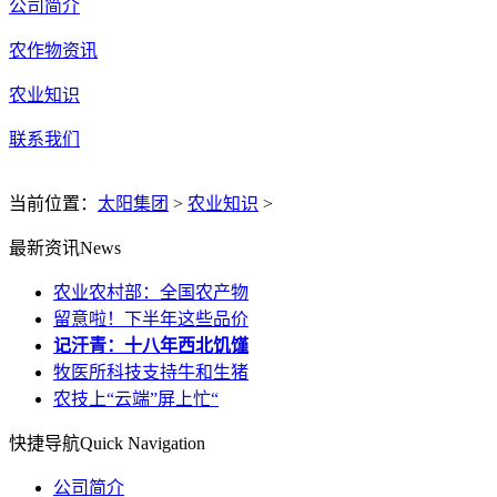
公司简介
农作物资讯
农业知识
联系我们
当前位置：
太阳集团
>
农业知识
>
最新资讯
News
农业农村部：全国农产物
留意啦！下半年这些品价
记汗青：十八年西北饥馑
牧医所科技支持牛和生猪
农技上“云端”屏上忙“
快捷导航
Quick Navigation
公司简介