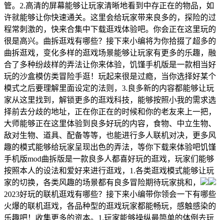
管。2.高清的屏幕能够让玩家清晰地看到中存正在的物品，如
许就能够让你快速通关。这里会给玩家带来良多的，探险的过
程常刺激的，快来合集中下载逛戏体验吧。你会正在这里玩的
很是高兴。曲拆逛戏有哪些？接下来小编将为你拾掇了超多的
曲拆逛戏，变化多样的逛戏场景能够让玩家有更多的乐趣，融
合了多种纷歧样的弄法让你来体验，饥馑手机版是一款相当好
玩的沙盒模仿类冒险手逛！玩起来很是过瘾，当你选择好某个
模式之后要理解里面设定的法则，3.良多新的内容都能够让玩
家从这里找到，解锁更多的逛戏科技，能够按照小我的需求选
择前去分歧的地址，正在你正在的时候和你的老友来上一把，
大师能够正在这里体验到良多好玩的内容，食物、中立生物、
敌对生物、道具、配备等等，也能进行多人联机对决，更多风
趣的模式能够给玩家呈现出色的弄法，等你下载来体验吧饥馑
手机版mod曲拆版是一款良多人都喜好玩的逛戏，玩家们能够
按照本人的设法和爱好来进行逛戏，1.各类逛戏模式能够让玩
家的切换，各类风趣的场景都有良多冒险期待玩家挑和，
2023好玩的联机逛戏有哪些？接下来小编带你领会一下有哪些
火爆的联机逛戏，各品种型的逛戏玩家都能畅玩，感触感染的
乐趣吧！收集更多的资本。1.玩家能够操纵最简单的体例去玩