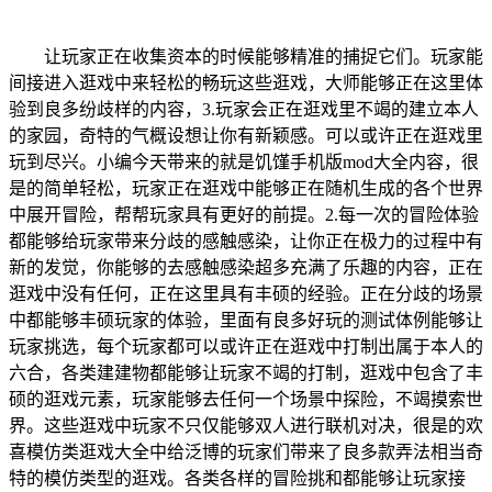
让玩家正在收集资本的时候能够精准的捕捉它们。玩家能
间接进入逛戏中来轻松的畅玩这些逛戏，大师能够正在这里体
验到良多纷歧样的内容，3.玩家会正在逛戏里不竭的建立本人
的家园，奇特的气概设想让你有新颖感。可以或许正在逛戏里
玩到尽兴。小编今天带来的就是饥馑手机版mod大全内容，很
是的简单轻松，玩家正在逛戏中能够正在随机生成的各个世界
中展开冒险，帮帮玩家具有更好的前提。2.每一次的冒险体验
都能够给玩家带来分歧的感触感染，让你正在极力的过程中有
新的发觉，你能够的去感触感染超多充满了乐趣的内容，正在
逛戏中没有任何，正在这里具有丰硕的经验。正在分歧的场景
中都能够丰硕玩家的体验，里面有良多好玩的测试体例能够让
玩家挑选，每个玩家都可以或许正在逛戏中打制出属于本人的
六合，各类建建物都能够让玩家不竭的打制，逛戏中包含了丰
硕的逛戏元素，玩家能够去任何一个场景中探险，不竭摸索世
界。这些逛戏中玩家不只仅能够双人进行联机对决，很是的欢
喜模仿类逛戏大全中给泛博的玩家们带来了良多款弄法相当奇
特的模仿类型的逛戏。各类各样的冒险挑和都能够让玩家接