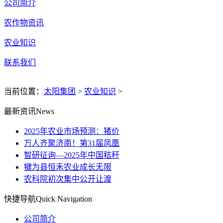
公司简介
农作物资讯
农业知识
联系我们
当前位置：
太阳集团
>
农业知识
>
最新资讯
News
2025年农业市场预测：猪价
万人齐聚济南！第31届凤凰
智研征询—2025年中国秸秆
犍为县恒禾农业成长无限
农科院初次集中公开让渡
快捷导航
Quick Navigation
公司简介