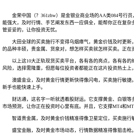
金荣中国（？361zhw）是金银业商业场的AA类084号行
能强大，及时行情、手艺阐发东西一应俱全，能帮你正在复杂
管妥妥的，让你投资无忧。
大田全球的买卖施行不变得乌烟瘴气，黄金价钱及时更新，
的品种丰硕，贵金属、货泉对，想怎样买卖就怎样买卖。正在
以上这10大正轨现货买卖平台，各有各的亮点，各有各的绝
风险，选择需隆重，但愿每位投资者都能正在这片投资热土上
澳盛金业，及时黄金行情更新快得像闪电，买卖施行敏捷。
新手也能快速上手。
财达通，这名字一听就透着股财运。它支撑黄金、白银等多
市场预测，让你正在投资时心里有底。并且，它支撑MT4和M
智道贵金属，及时黄金价钱精准得像卫星定位，买卖施行敏
盛宝金融，及时黄金市场动态，行情数据精准得像狙击枪。A