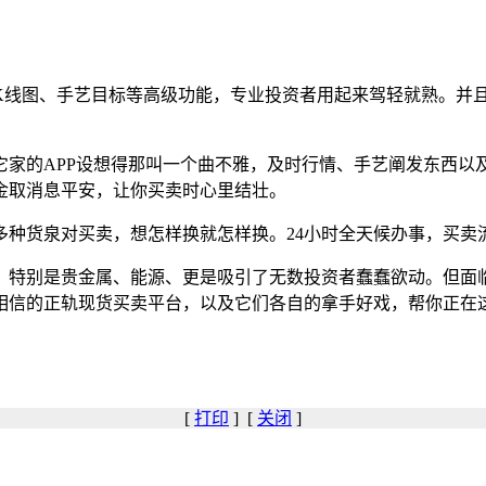
图、手艺目标等高级功能，专业投资者用起来驾轻就熟。并且
它家的APP设想得那叫一个曲不雅，及时行情、手艺阐发东西以
金取消息平安，让你买卖时心里结壮。
货泉对买卖，想怎样换就怎样换。24小时全天候办事，买卖
特别是贵金属、能源、更是吸引了无数投资者蠢蠢欲动。但面临
得相信的正轨现货买卖平台，以及它们各自的拿手好戏，帮你正在
[
打印
] [
关闭
]