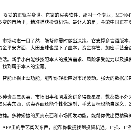
员，妥妥的正轨军身世。它家的买卖软件，那叫一个专业，MT4/
多变的市场里，精准捕获投资机遇。最让人的是，金荣中国正在资
市场动态一目了然，能帮你霎时做出决策。它支撑多言语版本，
资金平安方面，大田全球也是下了血本，资金存管、加密手艺全
活。新手小白能够按照本人的投资需求、风险承受能力以及操
，找到属于本人的宝藏。
智能止损止盈功能，能帮你轻松应对市场波动。强大的数据加密
种贵金属买卖，市场旧事和阐发演讲多得像星星，数都数不外来
T5买卖东西，买卖界面还能个性化定制，手艺目标也能自定义，
捷。多种矫捷的买卖东西和市场阐发功能，能帮你做出更精确的
PP里的手艺阐发东西，能帮你敏捷找到投资机遇。止损、止