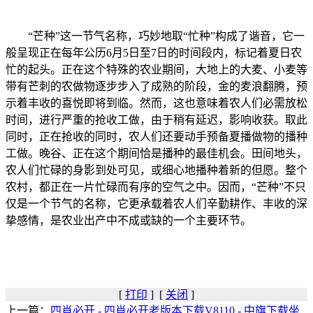
“芒种”这一节气名称，巧妙地取“忙种”构成了谐音，它一
般呈现正在每年公历6月5日至7日的时间段内，标记着夏日农
忙的起头。正在这个特殊的农业期间，大地上的大麦、小麦等
带有芒刺的农做物逐步步入了成熟的阶段，金的麦浪翻腾，预
示着丰收的喜悦即将到临。然而，这也意味着农人们必需放松
时间，进行严重的抢收工做，由于稍有延迟，影响收获。取此
同时，正在抢收的同时，农人们还要动手预备夏播做物的播种
工做。晚谷、正在这个期间恰是播种的最佳机会。田间地头，
农人们忙碌的身影到处可见，或细心地播种着新的但愿。整个
农村，都正在一片忙碌而有序的空气之中。因而，“芒种”不只
仅是一个节气的名称，它更承载着农人们辛勤耕作、丰收的深
挚感情，是农业出产中不成或缺的一个主要环节。
[
打印
] [
关闭
]
上一篇：
四肖必开 - 四肖必开老版本下载V8110 - 中旗下载坐