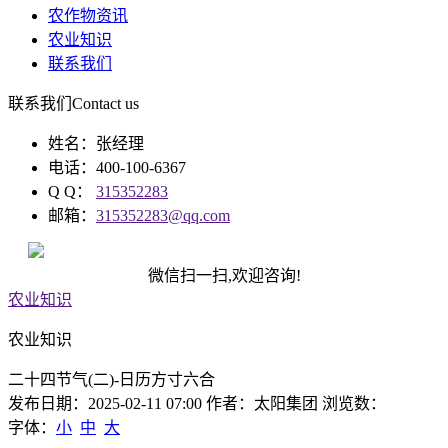
农作物资讯
农业知识
联系我们
联系我们
Contact us
姓名：张经理
电话：400-100-6367
Q Q：
315352283
邮箱：
315352283@qq.com
微信扫一扫,欢迎咨询!
农业知识
农业知识
二十四节气(二)-日历方寸六合
发布日期：2025-02-11 07:00 作者：太阳集团 浏览数：
字体：
小
中
大