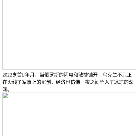
2022岁首年月，当俄罗斯的闪电和敏捷铺开，乌克兰不只正
在火线了军事上的沉创，经济也仿佛一夜之间坠入了冰凉的深
渊。