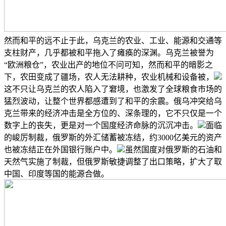
然而和平的远不止于此，乌克兰的农业、工业、能源和交通等
支柱财产，几乎都被和平拖入了瘫痪的深渊。乌克兰被誉为
“欧洲粮仓”，农业出产的地位不问可知，然而和平的暗影之
下，农田变成了疆场，农人无法耕种，农业机械和设备被，
这不只让乌克兰的农人陷入了窘境，也激发了全球粮食市场的
猛烈波动，让整个世界都感遭到了和平的余震。俄乌冲突给乌
克兰带来的经济冲击是全方位的、深条理的，它不只仅是一个
数字上的丧失，更是对一个国度经济命脉的沉沉冲击。
面临
的峻厉制裁，俄罗斯的外汇储蓄被冻结，约3000亿美元的资产
也被冻结正在外国银行账户中。
虽然国度对俄罗斯的石油和
天然气实施了制裁，但俄罗斯敏捷调整了出口策略，扩大了取
中国、印度等国的能源合做。