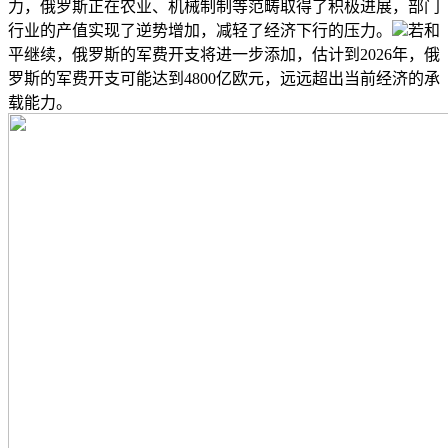
力，俄罗斯正在农业、机械制制等范畴取得了积极进展，部门
行业的产值实现了逆势增加，减轻了经济下行的压力。
若和
平继续，俄罗斯的军费开支将进一步添加，估计到2026年，俄
罗斯的军费开支可能达到4800亿欧元，远远超出当前经济的承
载能力。