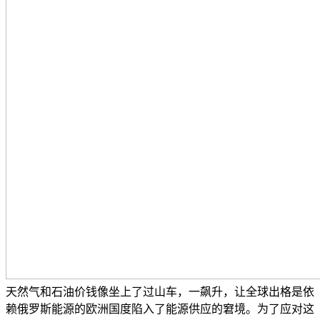
天然气和石油价钱像坐上了过山车，一飙升，让全球出格是依
赖俄罗斯能源的欧洲国度陷入了能源供应的窘境。为了应对这