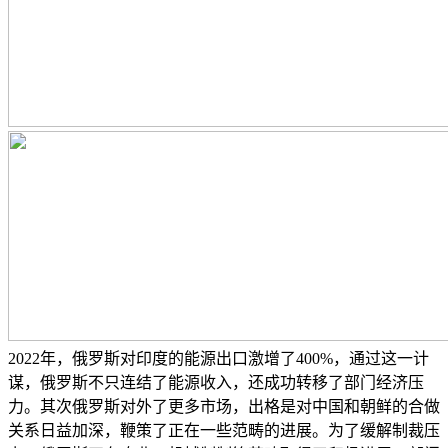
2022年，俄罗斯对印度的能源出口激增了400%，通过这一计
谋，俄罗斯不只连结了能源收入，还成功转移了部门经济压
力。其次俄罗斯对外了更多市场，出格是对中国和朝鲜的合做
关系日益加深，鞭策了正在一些范畴的进展。为了缓解制裁压