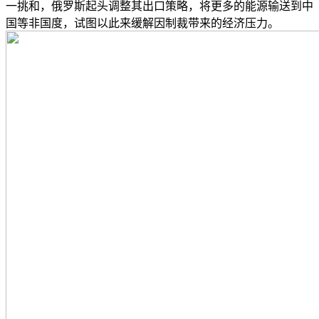
一挑和，俄罗斯起头调整其出口策略，将更多的能源输送到中
国等非国度，试图以此来缓解因制裁带来的经济压力。