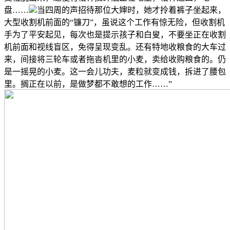
盘……
当四周的声招待那位大婶时，她才拎着裤子坐起来，
大型收割机前面的“镰刀”，虽说这个工作有惊无险，但收割机
手为了平安起见，每次也是提示孩子和白叟，不要坐正在收割
机前面和视线盲区，免得呈现变乱。还有特地收粮食的大车过
来，间接将三轮车或者拖沓机里的小麦，卖给收购粮食的。仍
是一摇晃的小麦。这一会儿功夫，麦粒就变成钱，拆进了腰包
里。搁正在以前，是做梦都不敢想的工作……”