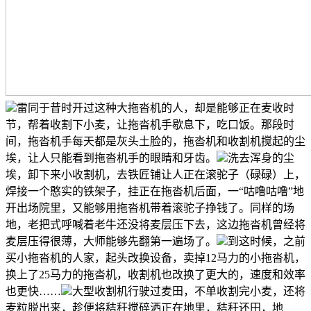
雷同于昔时开过这种大拖沓机的人，却是能够正在麦收时
节，帮着收割下小麦，让拖沓机手歇息下，吃口饭。那段时
间，拖沓机手每天都是灰头土脸的，拖沓机和收割机搅起的尘
埃，让人只能看到拖沓机手的眼睛和牙齿。
洗去浑身的尘
埃，卸下来小收割机，去铁匠铺让人正在滚驼子（碌碌）上，
焊接一个憨实的铁架子，挂正在拖沓机后面，一“咕噜咕噜”地
开出场院里，又能够用拖沓机带着滚驼子挣钱了。同样的场
地，老把式呼喊着老牛还没将麦层压下去，这边拖沓机曾经将
麦层压得很薄，大师能够先翻第一遍场了。
到这时候，之前
买小拖沓机的人家，起头改换设备，卖掉12马力的小拖沓机，
换上了25马力的拖沓机，收割机也改换了更大的，速度和效率
也更快……
大型收割机行驶过麦田，不单收割完小麦，还将
麦粒脱出来，趁便将秸秆搅碎洒正在地里，秸秆还田，地