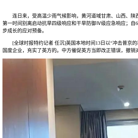
连日来，受高温少雨气候影响，黄河道域甘肃、山西、陕西
第一时间别离启动抗旱四级响应和干旱防御Ⅳ级应急响应；自6
步成长的应对预备。
[全球时报特约记者 任沉]英国本地时间13日以“冲击普京
国度企业，充实了英方的。中方催促英方当即改正错误，撤销