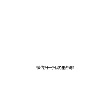
微信扫一扫,欢迎咨询!