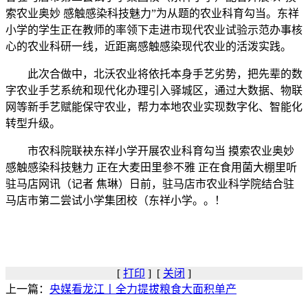
索农业奥妙 感触感染科技魅力”为从题的农业科育勾当。东祥
小学的学生正在教师的率领下走进市现代农业试验示范办事核
心的农业科研一线，近距离感触感染现代农业的活泼实践。
此次合做中，北沃农业将依托本身手艺劣势，把先辈的数
字农业手艺系统和现代化办理引入驿城区，通过大数据、物联
网等新手艺赋能保守农业，帮力本地农业实现数字化、智能化
转型升级。
市农科院联袂东祥小学开展农业科育勾当 摸索农业奥妙
感触感染科技魅力 正在大麦田里参不雅 正在食用菌大棚里听
驻马店网讯（记者 焦琳）日前，驻马店市农业科学院结合驻
马店市第二尝试小学集团校（东祥小学。。！
[
打印
] [
关闭
]
上一篇：
央媒看龙江丨全力提拔粮食大面积单产