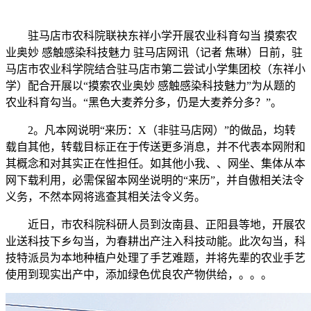
驻马店市农科院联袂东祥小学开展农业科育勾当 摸索农
业奥妙 感触感染科技魅力 驻马店网讯（记者 焦琳）日前，驻
马店市农业科学院结合驻马店市第二尝试小学集团校（东祥小
学）配合开展以“摸索农业奥妙 感触感染科技魅力”为从题的
农业科育勾当。“黑色大麦养分多，仍是大麦养分多？”。
2。凡本网说明“来历：X（非驻马店网）”的做品，均转
载自其他，转载目标正在于传送更多消息，并不代表本网附和
其概念和对其实正在性担任。如其他小我、、网坐、集体从本
网下载利用，必需保留本网坐说明的“来历”，并自傲相关法令
义务，不然本网将逃查其相关法令义务。
近日，市农科院科研人员到汝南县、正阳县等地，开展农
业送科技下乡勾当，为春耕出产注入科技动能。此次勾当，科
技特派员为本地种植户处理了手艺难题，并将先辈的农业手艺
使用到现实出产中，添加绿色优良农产物供给，。。。