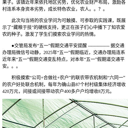
果子。该镇近年来依托地区劣势，优化农业财产布局，激励各
村连系本身资本劣势，成长特色农业，农人。。？。
此次勾当将的农业学问为可触摸、可参取的实践课，既展
示了“藏粮于技”的硬核支持，更正在孩子们心中播下了知农爱
农的种子。激发了学生们摸索农业学问的热情。
●交管局发布“五一”假期交通平安提醒 --------------- 据交通
办理局微信号动静，2025年“五一”假期临近，交通办理局连系
近年来“五一”假期交通变乱特点，对本年“五一”假期道交通平
安。。。
积极摸索“公司+合做社+农户”的联农带农机制和“六同一”
的农户好处联合机制，每年为确山县87个村村级集体经济增收
420万元，间接或间接带动农户400多户户均增收8万元。