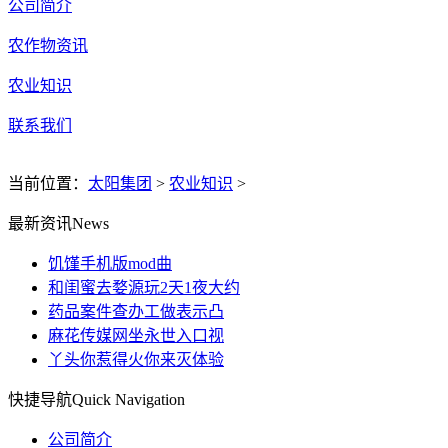
公司简介
农作物资讯
农业知识
联系我们
当前位置：
太阳集团
>
农业知识
>
最新资讯
News
饥馑手机版mod曲
和闺蜜去婺源玩2天1夜大约
药品案件查办工做表示凸
麻花传媒网坐永世入口视
丫头你惹得火你来灭体验
快捷导航
Quick Navigation
公司简介