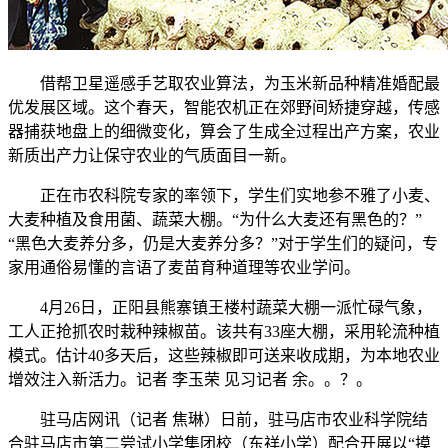
借帮卫星遥感手艺取农业算法，为玉米新品种精准婚配最
优发展区域。这个春天，智能农机正在郊野间矫捷穿越，传感
器捕获地盘上的细微变化，算会了生成全过程出产方案，农业
新质出产力让保守农业的气质面目一新。
正在市农科院专家的率领下，学生们实地参不雅了小麦、
大麦种植及食用菌、蔬菜大棚。“为什么大麦还有黑色的？”
“黑色大麦养分多，仍是大麦养分多？”对于学生们的疑问，专
家用通俗易懂的言语了麦苗育种道理等农业学问。
4月26日，正阳县熊寨镇王楼村蔬菜大棚一派忙碌气象，
工人正抢抓农时栽种辣椒苗。该共有33座大棚，采用轮流种植
模式。估计40多天后，这些辣椒即可送来收成期，为本地农业
增效注入新活力。记者 李玉荣 见习记者 余。。？。
驻马店网讯（记者 焦琳）日前，驻马店市农业科学院结
合驻马店市第二尝试小学集团校（东祥小学）配合开展以“摸